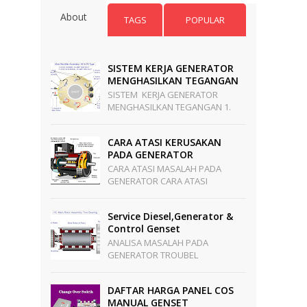
About
TAGS
POPULAR
SISTEM KERJA GENERATOR
MENGHASILKAN TEGANGAN
SISTEM KERJA GENERATOR
MENGHASILKAN TEGANGAN 1.
Terbangkit Tegangan Dimulai Di
PMG Stator.Jika Poros Generator
CARA ATASI KERUSAKAN
Mulai Berputar. PMG S...
PADA GENERATOR
CARA ATASI MASALAH PADA
GENERATOR CARA ATASI
KERUSAKAN PADA GENERATOR
Langkah Untuk Mencari
Service Diesel,generator &
Penyebab Generator Tidak
Control Genset
Mengeluarkan Te...
ANALISA MASALAH PADA
GENERATOR TROUBEL
GENERATOR SEBELUM ADA
BEBAN 1 . LOSS VOLTAGE - Kabel
DAFTAR HARGA PANEL COS
PMG Stator Terputus - PMG
MANUAL GENSET
Stator ...