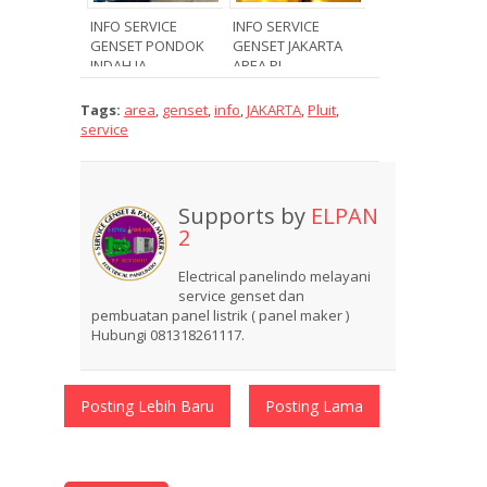
INFO SERVICE
INFO SERVICE
GENSET PONDOK
GENSET JAKARTA
INDAH JA...
AREA PL...
Tags:
area
,
genset
,
info
,
JAKARTA
,
Pluit
,
service
Supports by
ELPAN
2
Electrical panelindo melayani
service genset dan
pembuatan panel listrik ( panel maker )
Hubungi 081318261117.
Posting Lebih Baru
Posting Lama