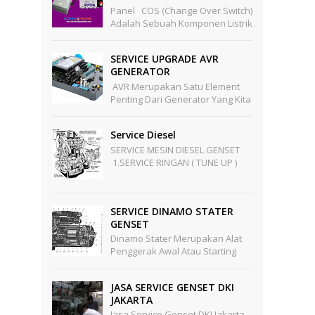
Panel COS (Change Over Switch)
Adalah Sebuah Komponen Listrik
Yang Berfungsi Sebagai Pengalih
Sumber Tegangan Dari Sumber
SERVICE UPGRADE AVR
PLN Ke Sumber Te...
GENERATOR
AVR Merupakan Satu Element
Penting Dari Generator Yang Kita
Tahu Generator Berfungsi
Sebagai Pengubah Energi
Service Diesel
Mekanik Menjadi Energi Listr...
SERVICE MESIN DIESEL GENSET
1.SERVICE RINGAN ( TUNE UP )
Pekerjaan Meliputi : -
Penggantian Oli Mesin -
Pengg...
SERVICE DINAMO STATER
GENSET
Dinamo Stater Merupakan Alat
Penggerak Awal Atau Starting
Untuk Mesin Mesin Ynag Punya
Kapasitas Besar Yang Tidak
JASA SERVICE GENSET DKI
Mungkin Star Awal Digerak...
JAKARTA
Jasa Service Genset DKI Jakarta -