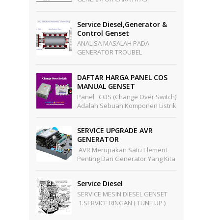
KERUSAKAN PADA GENERATOR
Langkah Untuk Mencari
Service Diesel,generator &
Penyebab Generator Tidak
Control Genset
Mengeluarkan Te...
ANALISA MASALAH PADA
GENERATOR TROUBEL
GENERATOR SEBELUM ADA
BEBAN 1 . LOSS VOLTAGE - Kabel
DAFTAR HARGA PANEL COS
PMG Stator Terputus - PMG
MANUAL GENSET
Stator ...
Panel COS (Change Over Switch)
Adalah Sebuah Komponen Listrik
Yang Berfungsi Sebagai Pengalih
Sumber Tegangan Dari Sumber
SERVICE UPGRADE AVR
PLN Ke Sumber Te...
GENERATOR
AVR Merupakan Satu Element
Penting Dari Generator Yang Kita
Tahu Generator Berfungsi
Sebagai Pengubah Energi
Service Diesel
Mekanik Menjadi Energi Listr...
SERVICE MESIN DIESEL GENSET
1.SERVICE RINGAN ( TUNE UP )
Pekerjaan Meliputi : -