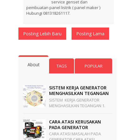
service genset dan
pembuatan panel listrik ( panel maker )
Hubungi 081318261117.
Posting Lebih Baru
Posting Lama
About
TAGS
POPULAR
SISTEM KERJA GENERATOR
MENGHASILKAN TEGANGAN
SISTEM KERJA GENERATOR
MENGHASILKAN TEGANGAN 1.
Terbangkit Tegangan Dimulai Di
PMG Stator.Jika Poros Generator
CARA ATASI KERUSAKAN
Mulai Berputar. PMG S...
PADA GENERATOR
CARA ATASI MASALAH PADA
GENERATOR CARA ATASI