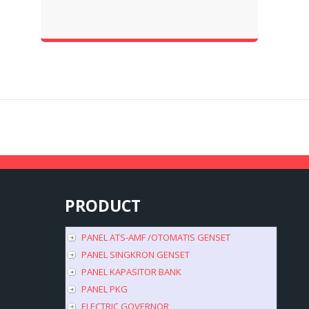
Genset Area Jakarta,service
Genset Area Tangerang,ser...
PRODUCT
PANEL ATS-AMF /OTOMATIS GENSET
PANEL SINGKRON GENSET
PANEL KAPASITOR BANK
PANEL PKG
ELECTRIC GOVERNOR