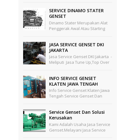
Penggantian Oli Mesin -
Pengg...
SERVICE DINAMO STATER
GENSET
Dinamo Stater Merupakan Alat
Penggerak Awal Atau Starting
Untuk Mesin Mesin Ynag Punya
Kapasitas Besar Yang Tidak
JASA SERVICE GENSET DKI
Mungkin Star Awal Digerak...
JAKARTA
Jasa Service Genset DKI Jakarta -
Meliputi Jasa Tune Up,top Over
Hould Dan General Overhoul
Khusus Mesin Diesel , Di Dalam
INFO SERVICE GENSET
Jasa Service...
KLATEN JAWA TENGAH
Info Service Genset Klaten Jawa
Tengah Service Genset Dan
Maintenance Genset Yang
Terbaik Untuk Anda Di Wilayah
Service Genset Dan Solusi
Klaten JawaTengah Dan Seki...
Kerusakan
Kami Adalah Usaha Jasa Service
Genset.melayani Jasa Service
Genset Panggilan,service