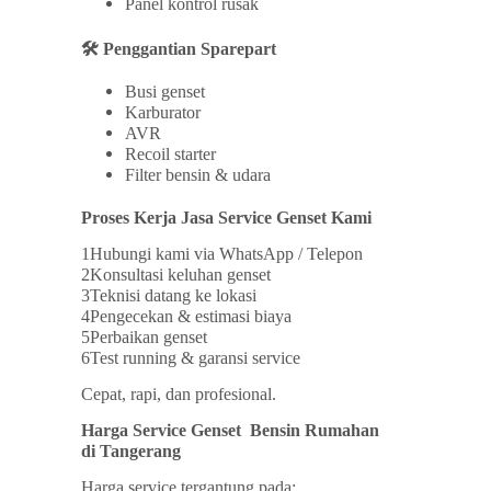
Panel kontrol rusak
🛠 Penggantian Sparepart
Busi genset
Karburator
AVR
Recoil starter
Filter bensin & udara
Proses Kerja Jasa Service Genset Kami
1️Hubungi kami via WhatsApp / Telepon
2️Konsultasi keluhan genset
3️Teknisi datang ke lokasi
4️Pengecekan & estimasi biaya
5️Perbaikan genset
6️Test running & garansi service
Cepat, rapi, dan profesional.
Harga Service Genset Bensin Rumahan
di Tangerang
Harga service tergantung pada: