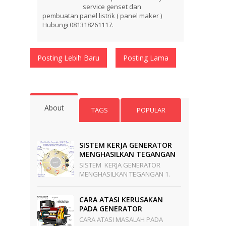
service genset dan
pembuatan panel listrik ( panel maker )
Hubungi 081318261117.
Posting Lebih Baru
Posting Lama
About
TAGS
POPULAR
SISTEM KERJA GENERATOR
MENGHASILKAN TEGANGAN
SISTEM KERJA GENERATOR
MENGHASILKAN TEGANGAN 1.
Terbangkit Tegangan Dimulai Di
PMG Stator.Jika Poros Generator
CARA ATASI KERUSAKAN
Mulai Berputar. PMG S...
PADA GENERATOR
CARA ATASI MASALAH PADA