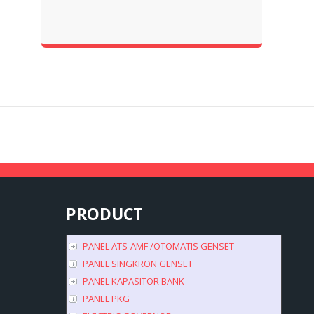
Genset Area Jakarta,service
Genset Area Tangerang,ser...
PRODUCT
PANEL ATS-AMF /OTOMATIS GENSET
PANEL SINGKRON GENSET
PANEL KAPASITOR BANK
PANEL PKG