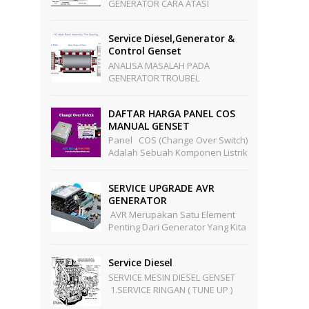
GENERATOR CARA ATASI
KERUSAKAN PADA GENERATOR
Langkah Untuk Mencari
Service Diesel,generator &
Penyebab Generator Tidak
Control Genset
Mengeluarkan Te...
ANALISA MASALAH PADA
GENERATOR TROUBEL
GENERATOR SEBELUM ADA
BEBAN 1 . LOSS VOLTAGE - Kabel
DAFTAR HARGA PANEL COS
PMG Stator Terputus - PMG
MANUAL GENSET
Stator ...
Panel COS (Change Over Switch)
Adalah Sebuah Komponen Listrik
Yang Berfungsi Sebagai Pengalih
Sumber Tegangan Dari Sumber
SERVICE UPGRADE AVR
PLN Ke Sumber Te...
GENERATOR
AVR Merupakan Satu Element
Penting Dari Generator Yang Kita
Tahu Generator Berfungsi
Sebagai Pengubah Energi
Service Diesel
Mekanik Menjadi Energi Listr...
SERVICE MESIN DIESEL GENSET
1.SERVICE RINGAN ( TUNE UP )
Pekerjaan Meliputi : -