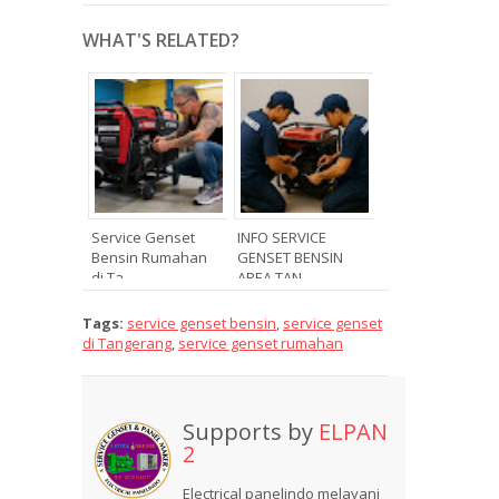
WHAT'S RELATED?
Service Genset
INFO SERVICE
Bensin Rumahan
GENSET BENSIN
di Ta...
AREA TAN...
Tags:
service genset bensin
,
service genset
di Tangerang
,
service genset rumahan
Supports by
ELPAN
2
Electrical panelindo melayani