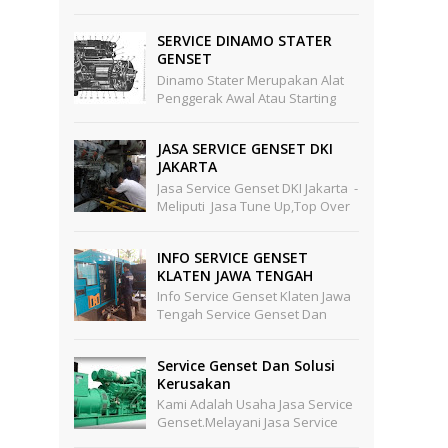
Penggantian Oli Mesin -
Pengg...
SERVICE DINAMO STATER
GENSET
Dinamo Stater Merupakan Alat
Penggerak Awal Atau Starting
Untuk Mesin Mesin Ynag Punya
Kapasitas Besar Yang Tidak
JASA SERVICE GENSET DKI
Mungkin Star Awal Digerak...
JAKARTA
Jasa Service Genset DKI Jakarta -
Meliputi Jasa Tune Up,top Over
Hould Dan General Overhoul
Khusus Mesin Diesel , Di Dalam
INFO SERVICE GENSET
Jasa Service...
KLATEN JAWA TENGAH
Info Service Genset Klaten Jawa
Tengah Service Genset Dan
Maintenance Genset Yang
Terbaik Untuk Anda Di Wilayah
Service Genset Dan Solusi
Klaten JawaTengah Dan Seki...
Kerusakan
Kami Adalah Usaha Jasa Service
Genset.melayani Jasa Service
Genset Panggilan,service