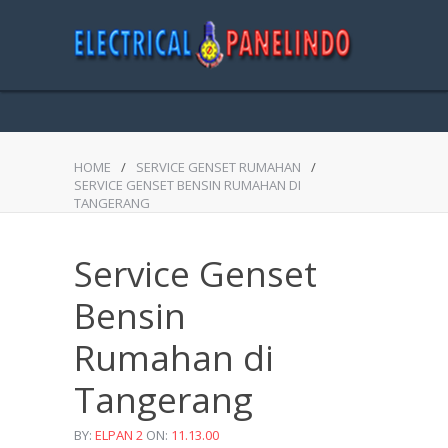
HOME
/
SERVICE GENSET RUMAHAN
/
SERVICE GENSET BENSIN RUMAHAN DI
TANGERANG
Service Genset
Bensin
Rumahan di
Tangerang
BY:
ELPAN 2
ON:
11.13.00