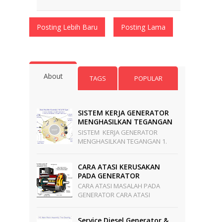
Posting Lebih Baru
Posting Lama
About
TAGS
POPULAR
SISTEM KERJA GENERATOR
MENGHASILKAN TEGANGAN
SISTEM KERJA GENERATOR
MENGHASILKAN TEGANGAN 1.
Terbangkit Tegangan Dimulai Di
PMG Stator.Jika Poros Generator
CARA ATASI KERUSAKAN
Mulai Berputar. PMG S...
PADA GENERATOR
CARA ATASI MASALAH PADA
GENERATOR CARA ATASI
KERUSAKAN PADA GENERATOR
Langkah Untuk Mencari
Service Diesel,generator &
Penyebab Generator Tidak