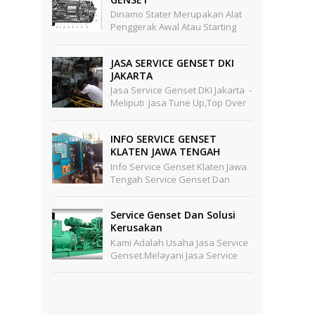
Dinamo Stater Merupakan Alat
Penggerak Awal Atau Starting
Untuk Mesin Mesin Ynag Punya
Kapasitas Besar Yang Tidak
JASA SERVICE GENSET DKI
Mungkin Star Awal Digerak...
JAKARTA
Jasa Service Genset DKI Jakarta -
Meliputi Jasa Tune Up,top Over
Hould Dan General Overhoul
Khusus Mesin Diesel , Di Dalam
INFO SERVICE GENSET
Jasa Service...
KLATEN JAWA TENGAH
Info Service Genset Klaten Jawa
Tengah Service Genset Dan
Maintenance Genset Yang
Terbaik Untuk Anda Di Wilayah
Service Genset Dan Solusi
Klaten JawaTengah Dan Seki...
Kerusakan
Kami Adalah Usaha Jasa Service
Genset.melayani Jasa Service
Genset Panggilan,service
Genset Area Jakarta,service
Genset Area Tangerang,ser...