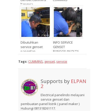
Tangera...
Dibutuhkan
INFO SERVICE
service genset
GENSET
panggilan...
PANGGILAN DI TA...
Tags:
CUMMINS
,
genset
,
service
Supports by
ELPAN
2
Electrical panelindo melayani
service genset dan
pembuatan panel listrik ( panel maker )
Hubungi 081318261117.