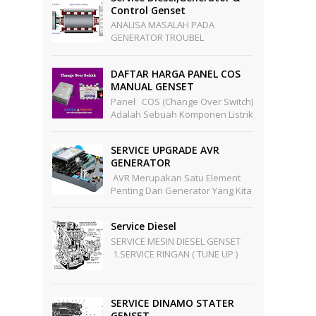
Control Genset
Mengeluarkan Te...
ANALISA MASALAH PADA
GENERATOR TROUBEL
GENERATOR SEBELUM ADA
BEBAN 1 . LOSS VOLTAGE - Kabel
DAFTAR HARGA PANEL COS
PMG Stator Terputus - PMG
MANUAL GENSET
Stator ...
Panel COS (Change Over Switch)
Adalah Sebuah Komponen Listrik
Yang Berfungsi Sebagai Pengalih
Sumber Tegangan Dari Sumber
SERVICE UPGRADE AVR
PLN Ke Sumber Te...
GENERATOR
AVR Merupakan Satu Element
Penting Dari Generator Yang Kita
Tahu Generator Berfungsi
Sebagai Pengubah Energi
Service Diesel
Mekanik Menjadi Energi Listr...
SERVICE MESIN DIESEL GENSET
1.SERVICE RINGAN ( TUNE UP )
Pekerjaan Meliputi : -
Penggantian Oli Mesin -
Pengg...
SERVICE DINAMO STATER
GENSET