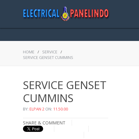
HOME
/
SERVICE
/
SERVICE GENSET CUMMINS
SERVICE GENSET
CUMMINS
BY:
ELPAN 2
ON:
11.50.00
SHARE & COMMENT